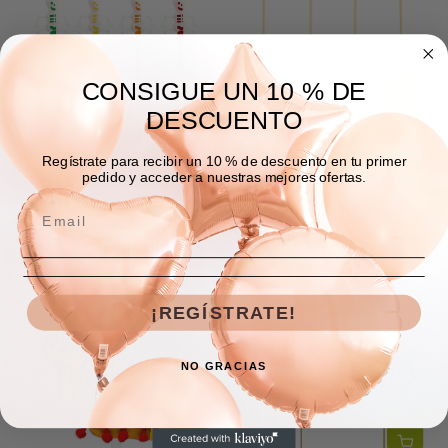
CONSIGUE UN 10 % DE
DESCUENTO
Regístrate para recibir un 10 % de descuento en tu primer
pedido y acceder a nuestras mejores ofertas.
Pitillos Cocteleros
Palillo Coctelero Cactus X
Esqueletos X 5 Und
12 Und
$10.000
$5.000
¡REGÍSTRATE!
NO GRACIAS