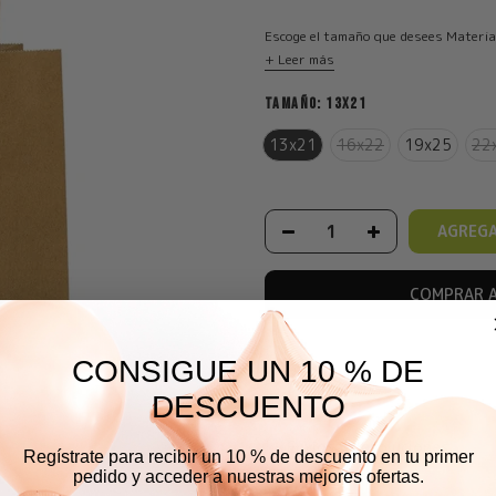
Escoge el tamaño que desees Materia
+ Leer más
TAMAÑO:
13X21
13x21
16x22
19x25
22
AGREGA
COMPRAR 
CONSIGUE UN 10 % DE
Descripción
DESCUENTO
Envíos y devoluciones
Regístrate para recibir un 10 % de descuento en tu primer
pedido y acceder a nuestras mejores ofertas.