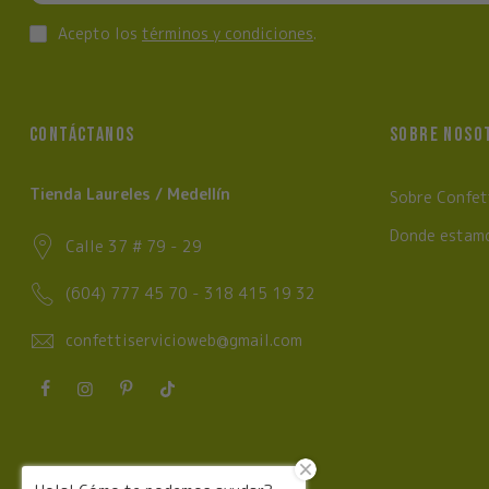
Acepto los
términos y condiciones
.
CONTÁCTANOS
SOBRE NOSO
Tienda Laureles / Medellín
Sobre Confet
Donde estam
Calle 37 # 79 - 29
(604) 777 45 70 - 318 415 19 32
confettiservicioweb@gmail.com