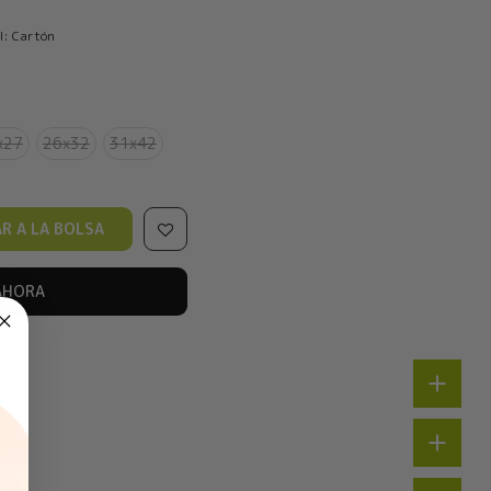
l: Cartón
x27
26x32
31x42
R A LA BOLSA
AHORA