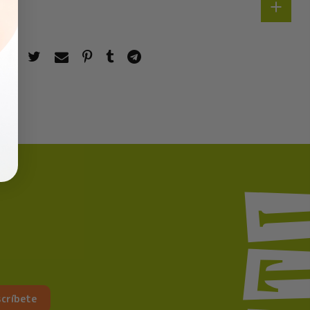
críbete