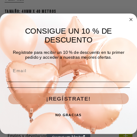
TAMAÑO:
48MM X 40 METROS
48mm x 40 metros
48mm x 100 metros
CONSIGUE UN 10 % DE
48mm x 200 metros
DESCUENTO
Regístrate para recibir un 10 % de descuento en tu primer
pedido y acceder a nuestras mejores ofertas.
AGREGAR A LA BOLSA
COMPRAR AHORA
¡REGÍSTRATE!
NO GRACIAS
Descripción
Envíos y devoluciones