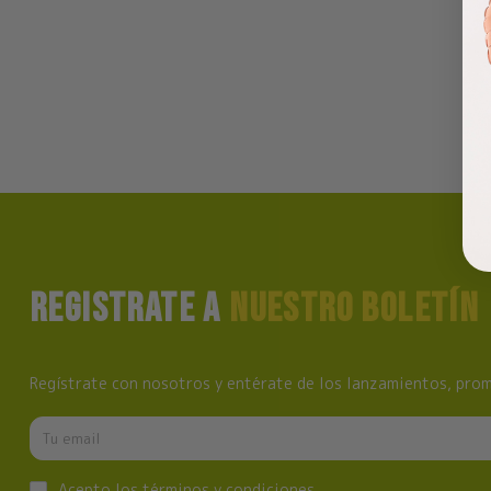
REGISTRATE A
NUESTRO BOLETÍN
Regístrate con nosotros y entérate de los lanzamientos, prom
Acepto los
términos y condiciones
.