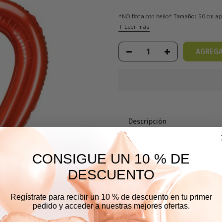
*NO flota con helio* Tamaño: 50 cm ap
+ Leer más
AGREGA
Descripción
Envíos y devoluciones
CONSIGUE UN 10 % DE
DESCUENTO
Comentarios
Regístrate para recibir un 10 % de descuento en tu primer
pedido y acceder a nuestras mejores ofertas.