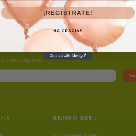
¡REGÍSTRATE!
NO GRACIAS
ociones y sorpresas.
Sus
TROS
SERVICIO AL CLIENTE
ti
Envíos y devoluciones