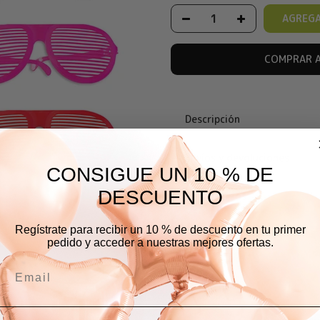
AGREGA
COMPRAR 
Descripción
Envíos y devoluciones
CONSIGUE UN 10 % DE
DESCUENTO
Comentarios
Regístrate para recibir un 10 % de descuento en tu primer
pedido y acceder a nuestras mejores ofertas.