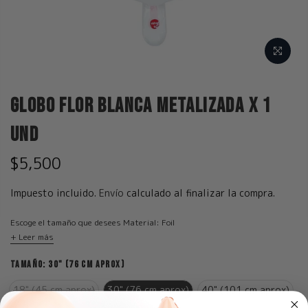
Globo Flor Blanca Metalizada x 1
und
$5,500
Impuesto incluido.
Envío
calculado al finalizar la compra.
Escoge el tamaño que desees Material: Foil
+ Leer más
TAMAÑO:
30" (76 CM APROX)
18" (45 cm aprox)
30" (76 cm aprox)
40" (101 cm aprox)