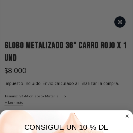
Globo Metalizado 36" Carro Rojo x 1
und
$8.000
Impuesto incluido.
Envío
calculado al finalizar la compra.
Tamaño: 91.44 cm aprox Material: Foil
+ Leer más
CONSIGUE UN 10 % DE