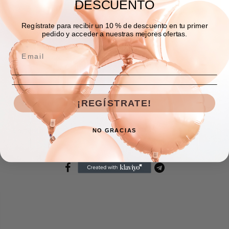
DESCUENTO
AGREGAR A LA BOLSA
Regístrate para recibir un 10 % de descuento en tu primer
pedido y acceder a nuestras mejores ofertas.
Descripción
¡REGÍSTRATE!
Envíos y devoluciones
Comentarios
NO GRACIAS