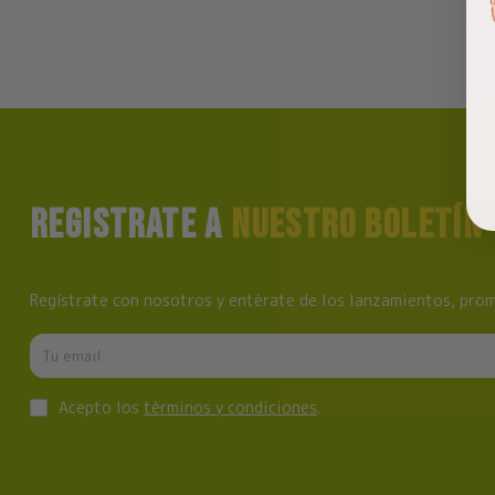
REGISTRATE A
NUESTRO BOLETÍN
Regístrate con nosotros y entérate de los lanzamientos, prom
Acepto los
términos y condiciones
.