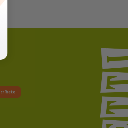
críbete