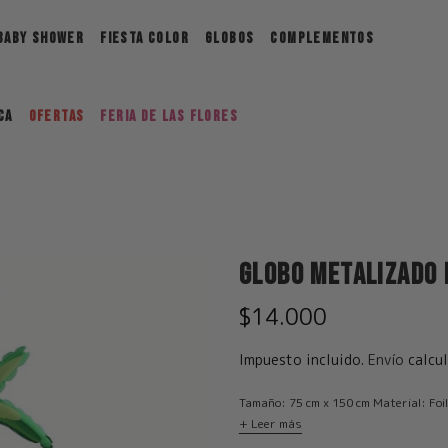
BABY SHOWER
FIESTA COLOR
GLOBOS
COMPLEMENTOS
ca
Ofertas
FERIA DE LAS FLORES
Globo Metalizado 
$14.000
Impuesto incluido.
Envío
calcul
Tamaño: 75 cm x 150 cm Material: Foil
+ Leer más