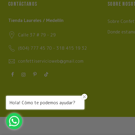
CONTÁCTANOS
SOBRE NOSO
Tienda Laureles / Medellín
Sobre Confet
Donde estam
Calle 37 # 79 - 29
(604) 777 45 70 - 318 415 19 32
confettiservicioweb@gmail.com
Hola! Cómo te podemos ayudar?