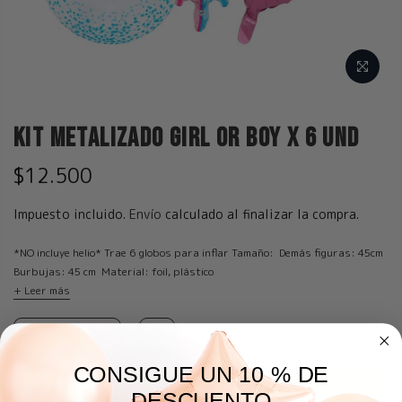
Kit Metalizado Girl or Boy x 6 und
$12.500
Impuesto incluido.
Envío
calculado al finalizar la compra.
*NO incluye helio* Trae 6 globos para inflar Tamaño: Demás figuras: 45cm
Burbujas: 45 cm Material: foil, plástico
+ Leer más
CONSIGUE UN 10 % DE
AGREGAR A LA BOLSA
DESCUENTO