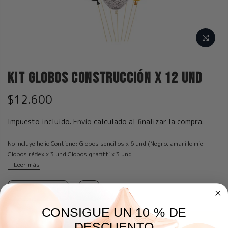
Kit Globos Construcción x 12 und
$12.600
Impuesto incluido.
Envío
calculado al finalizar la compra.
No Incluye helio Contiene: Globos sencillos x 6 und (Negro, amarillo miel
Globos réflex x 3 und Globos grafitti x 3 und
+ Leer más
CONSIGUE UN 10 % DE
AGREGAR A LA BOLSA
DESCUENTO