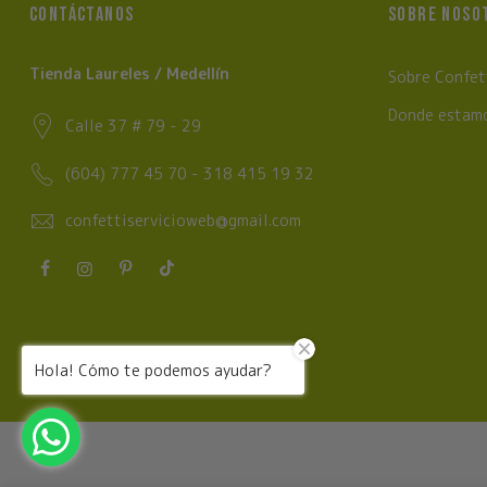
CONTÁCTANOS
SOBRE NOSO
Tienda Laureles / Medellín
Sobre Confet
Donde estam
Calle 37 # 79 - 29
(604) 777 45 70 - 318 415 19 32
confettiservicioweb@gmail.com
Hola! Cómo te podemos ayudar?