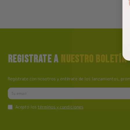
REGISTRATE A
NUESTRO BOLETÍN
Regístrate con nosotros y entérate de los lanzamientos, prom
Acepto los
términos y condiciones
.