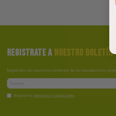
REGISTRATE A
NUESTRO BOLETÍN
Regístrate con nosotros y entérate de los lanzamientos, prom
Acepto los
términos y condiciones
.