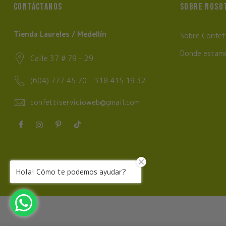
CONTÁCTANOS
SOBRE NOSO
Tienda Laureles / Medellín
Sobre Confet
Donde estam
Calle 37 # 79 - 29
(604) 777 45 70 - 318 415 19 32
confettiservicioweb@gmail.com
Hola! Cómo te podemos ayudar?