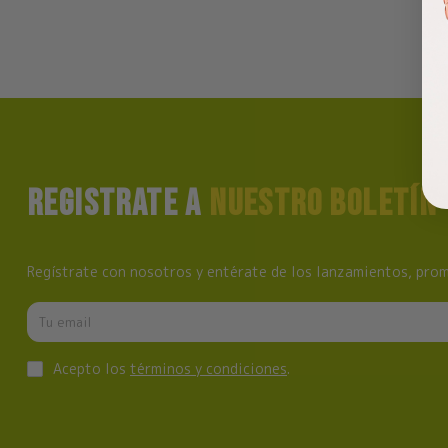
REGISTRATE A
NUESTRO BOLETÍN
Regístrate con nosotros y entérate de los lanzamientos, prom
Acepto los
términos y condiciones
.