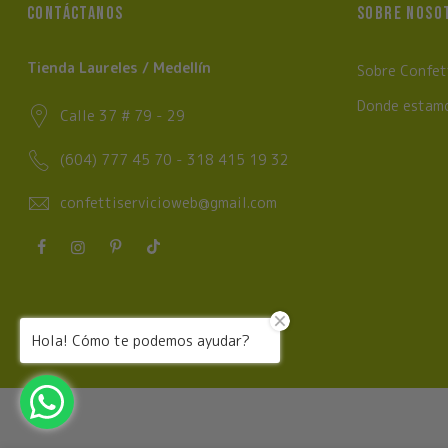
CONTÁCTANOS
SOBRE NOSO
Tienda Laureles / Medellín
Sobre Confet
Donde estam
Calle 37 # 79 - 29
(604) 777 45 70 - 318 415 19 32
confettiservicioweb@gmail.com
Hola! Cómo te podemos ayudar?