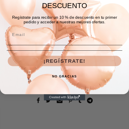
DESCUENTO
AGREGAR A LA BOLSA
Regístrate para recibir un 10 % de descuento en tu primer
pedido y acceder a nuestras mejores ofertas.
COMPRAR AHORA
Descripción
¡REGÍSTRATE!
Envíos y devoluciones
NO GRACIAS
Comentarios