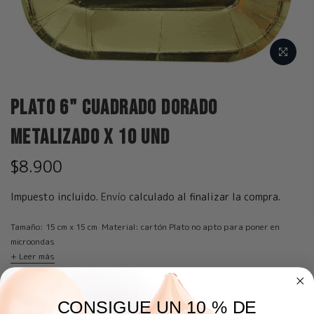
Plato 6" Cuadrado Dorado
Metalizado x 10 und
$8.900
Impuesto incluido.
Envío
calculado al finalizar la compra.
Tamaño: 15 cm x 15 cm Material: cartón Plato no apto para poner en
microondas
+ Leer más
CONSIGUE UN 10 % DE