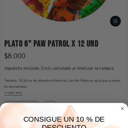
Plato 6" Paw Patrol x 12 und
$8.000
Impuesto incluido.
Envío
calculado al finalizar la compra.
Tamaño: 15.24 cm de diámetro Material: cartón Plato no apto para poner
en microondas
+ Leer más
CONSIGUE UN 10 % DE
AGREGAR A LA BOLSA
DESCUENTO