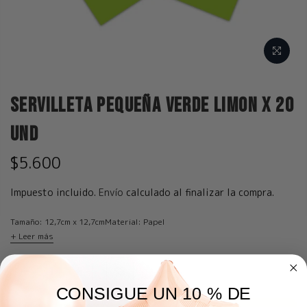
Servilleta Pequeña Verde Limon x 20
und
$5.600
Impuesto incluido.
Envío
calculado al finalizar la compra.
Tamaño: 12,7cm x 12,7cmMaterial: Papel
+ Leer más
CONSIGUE UN 10 % DE