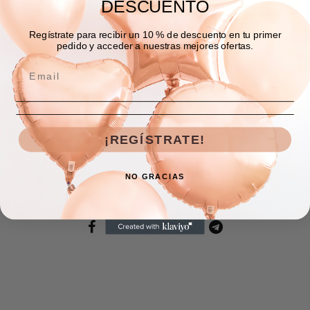
DESCUENTO
AGREGAR A LA BOLSA
Regístrate para recibir un 10 % de descuento en tu primer
pedido y acceder a nuestras mejores ofertas.
Descripción
¡REGÍSTRATE!
Envíos y devoluciones
Comentarios
NO GRACIAS