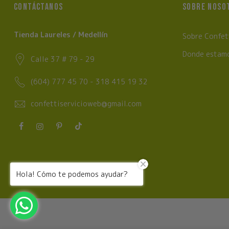
CONTÁCTANOS
SOBRE NOSO
Tienda Laureles / Medellín
Sobre Confet
Donde estam
Calle 37 # 79 - 29
(604) 777 45 70 - 318 415 19 32
confettiservicioweb@gmail.com
Hola! Cómo te podemos ayudar?