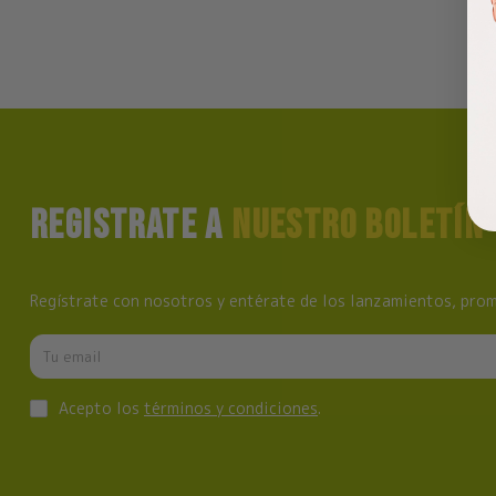
REGISTRATE A
NUESTRO BOLETÍN
Regístrate con nosotros y entérate de los lanzamientos, prom
Acepto los
términos y condiciones
.