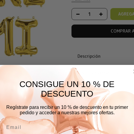
AGREGA
COMPRAR 
Descripción
Envíos y devoluciones
CONSIGUE UN 10 % DE
Comentarios
DESCUENTO
Regístrate para recibir un 10 % de descuento en tu primer
pedido y acceder a nuestras mejores ofertas.