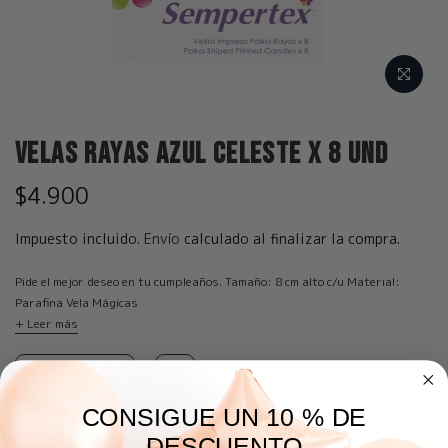
Velas Rayas Azul Celeste x 8 und
$4.900
Impuesto incluido.
Envío
calculado al finalizar la compra.
Pide el mejor deseo en tu cumpleaños. Tamaño: 8 cm alto c/u Material:
Parafina Vela Mágicas
+ Leer más
CONSIGUE UN 10 % DE
AGREGAR A LA BOLSA
DESCUENTO